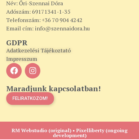
Név: Őri-Szennai Dóra
Adószám: 69171341-1-35
Telefonszám: +36 70 904 4242
Email cím: info@szennaidora.hu
GDPR
Adatkezelési Tájékoztató
Impresszum
Maradjunk kapcsolatban!
FELIRATKOZOM!
RM Webstudio
(original) •
Pixelliberty
(ongoing
development)