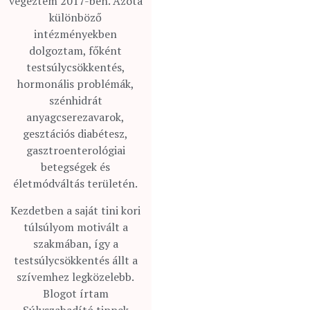
végeztem 2017-ben. Azóta
különböző
intézményekben
dolgoztam, főként
testsúlycsökkentés,
hormonális problémák,
szénhidrát
anyagcserezavarok,
gesztációs diabétesz,
gasztroenterológiai
betegségek és
életmódváltás területén.
Kezdetben a saját tini kori
túlsúlyom motivált a
szakmában, így a
testsúlycsökkentés állt a
szívemhez legközelebb.
Blogot írtam
Súlyszabadító tippek