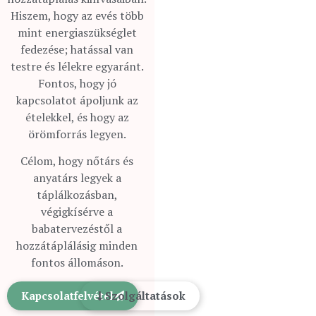
Hiszem, hogy az evés több
mint energiaszükséglet
fedezése; hatással van
testre és lélekre egyaránt.
Fontos, hogy jó
kapcsolatot ápoljunk az
ételekkel, és hogy az
örömforrás legyen.
Célom, hogy nőtárs és
anyatárs legyek a
táplálkozásban,
végigkísérve a
babatervezéstől a
hozzátáplálásig minden
fontos állomáson.
Kapcsolatfelvétel
Szolgáltatások