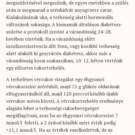
megszületésével megszűnik, de egyes esetekben a szülés
után is megmarad a szénhidrát anyagcsere zavar.
Kialakulásának oka, a terhesség alatti hormonális
változások sokasága. A kismamák általános diabétesz-
szűrése a protokoll szerint a várandósság 24-28.
hetében történik. Ha a várandósság előtt
inzulinrezisztencia állt fenn, vagy korábbi terhesség
alatt alakult ki gesztációs diabétesz, akkor már a
várandósság korai szakaszában, 10-12. héten történik
egy előzetes cukorterhelés.
A terheléses vércukor vizsgálat egy éhgyomri
vércukorszint mérésből, majd 75 g glükóz oldatának
elfogyasztásából áll, majd 120 perccel később újabb
vércukor mérés követi. A vércukorterhelés eredménye
alapján lehet a terhességi cukorbetegséget
megállapítani, azaz ha az éhgyomri vércukorszint 7
mmol/l feletti, a 2 órával később mért érték pedig
>11,1 mmol/l. Ha az értékek emelkedettek, de az