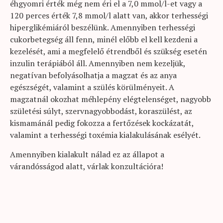
éhgyomri érték még nem éri el a 7,0 mmol/l-et vagy a
120 perces érték 7,8 mmol/l alatt van, akkor terhességi
hiperglikémiáról beszélünk. Amennyiben terhességi
cukorbetegség áll fenn, minél előbb el kell kezdeni a
kezelését, ami a megfelelő étrendből és szükség esetén
inzulin terápiából áll. Amennyiben nem kezeljük,
negatívan befolyásolhatja a magzat és az anya
egészségét, valamint a szülés körülményeit. A
magzatnál okozhat méhlepény elégtelenséget, nagyobb
születési súlyt, szervnagyobbodást, koraszülést, az
kismamánál pedig fokozza a fertőzések kockázatát,
valamint a terhességi toxémia kialakulásának esélyét.
Amennyiben kialakult nálad ez az állapot a
várandósságod alatt, várlak konzultációra!