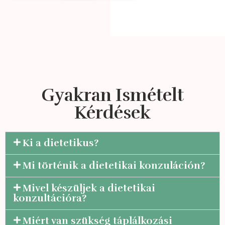
Gyakran Ismételt
Kérdések
Ki a dietetikus?
Mi történik a dietetikai konzuláción?
Mivel készüljek a dietetikai
konzultációra?
Miért van szükség táplálkozási