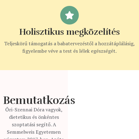
Holisztikus megközelítés
Teljeskörű támogatás a babatervezéstől a hozzátáplálásig,
figyelembe véve a test és lélek egészségét.
Őri-Szennai
Dóra
Bemutatkozás
Dietetikus és önkéntes
szoptatási segítő
Őri-Szennai Dóra vagyok,
dietetikus és önkéntes
szoptatási segítő. A
Semmelweis Egyetemen