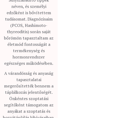
néven, és személyi
edzőként is bővítettem
tudásomat. Diagnózisaim
(PCOS, Hashimoto-
thyreoditis) során saját
bőrömön tapasztaltam az
életmód fontosságát a
termékenység és
hormonrendszer
egészséges működésében.
A várandósság és anyaság
tapasztalatai
megerősítették bennem a
táplálkozás jelentőségét.
Önkéntes szoptatási
segítőként támogatom az
anyákat a szoptatás és
hozzátáplálás kihívásaiban.