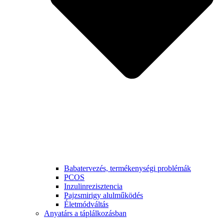
Babatervezés, termékenységi problémák
PCOS
Inzulinrezisztencia
Pajzsmirigy alulműködés
Életmódváltás
Anyatárs a táplálkozásban