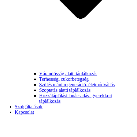
Várandósság alatti táplálkozás
Terhességi cukorbetegség
Szülés utáni regeneráció, életmódváltás
Szoptatás alatti táplálkozás
Hozzátáplálási tanácsadás, gyerekkori
táplálkozás
Szolgáltatások
Kapcsolat