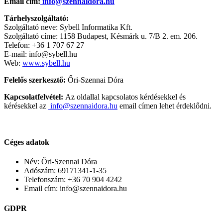
Email cím:
info@szennaidora.hu
Tárhelyszolgáltató:
Szolgáltató neve: Sybell Informatika Kft.
Szolgáltató címe: 1158 Budapest, Késmárk u. 7/B 2. em. 206.
Telefon: +36 1 707 67 27
E-mail:
info@sybell.hu
Web:
www.sybell.hu
Felelős szerkesztő:
Őri-Szennai Dóra
Kapcsolatfelvétel:
Az oldallal kapcsolatos kérdésekkel és
kérésekkel az
info@szennaidora.hu
email címen lehet érdeklődni.
Céges adatok
Név: Őri-Szennai Dóra
Adószám: 69171341-1-35
Telefonszám: +36 70 904 4242
Email cím: info@szennaidora.hu
GDPR