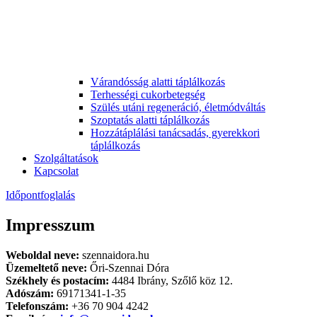
Várandósság alatti táplálkozás
Terhességi cukorbetegség
Szülés utáni regeneráció, életmódváltás
Szoptatás alatti táplálkozás
Hozzátáplálási tanácsadás, gyerekkori
táplálkozás
Szolgáltatások
Kapcsolat
Időpontfoglalás
Impresszum
Weboldal neve:
szennaidora.hu
Üzemeltető neve:
Őri-Szennai Dóra
Székhely és postacím:
4484 Ibrány, Szőlő köz 12.
Adószám:
69171341-1-35
Telefonszám:
+36 70 904 4242