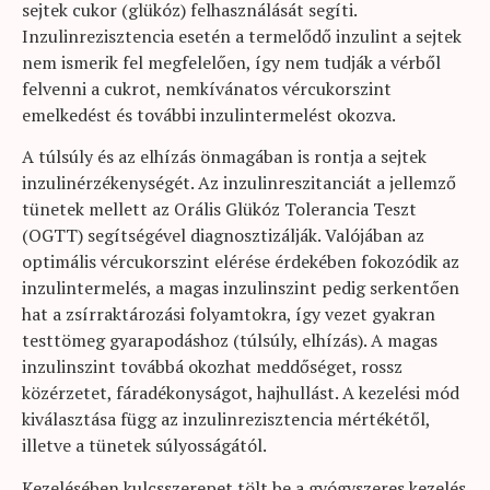
sejtek cukor (glükóz) felhasználását segíti.
Inzulinrezisztencia esetén a termelődő inzulint a sejtek
nem ismerik fel megfelelően, így nem tudják a vérből
felvenni a cukrot, nemkívánatos vércukorszint
emelkedést és további inzulintermelést okozva.
A túlsúly és az elhízás önmagában is rontja a sejtek
inzulinérzékenységét. Az inzulinreszitanciát a jellemző
tünetek mellett az Orális Glükóz Tolerancia Teszt
(OGTT) segítségével diagnosztizálják. Valójában az
optimális vércukorszint elérése érdekében fokozódik az
inzulintermelés, a magas inzulinszint pedig serkentően
hat a zsírraktározási folyamtokra, így vezet gyakran
testtömeg gyarapodáshoz (túlsúly, elhízás). A magas
inzulinszint továbbá okozhat meddőséget, rossz
közérzetet, fáradékonyságot, hajhullást. A kezelési mód
kiválasztása függ az inzulinrezisztencia mértékétől,
illetve a tünetek súlyosságától.
Kezelésében kulcsszerepet tölt be a gyógyszeres kezelés