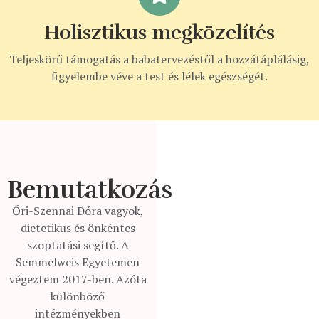
Holisztikus megközelítés
Teljeskörű támogatás a babatervezéstől a hozzátáplálásig,
figyelembe véve a test és lélek egészségét.
Őri-Szennai
Dóra
Bemutatkozás
Dietetikus és önkéntes
szoptatási segítő
Őri-Szennai Dóra vagyok,
dietetikus és önkéntes
szoptatási segítő. A
Semmelweis Egyetemen
végeztem 2017-ben. Azóta
különböző
intézményekben