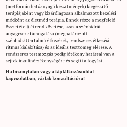
(metformin hatóanyagú készítmények) kiegészítő
terápiájaként vagy kizárólagosan alkalmazott kezelési
módként az életmód terápia. Ennek része a megfelelő
összetételű étrend követése, azaz a szénhidrát
anyagcsere támogatása (meghatározott
szénhidráttartalmú étkezések, rendszeres étkezési
ritmus kialakítása) és az ideális testtömeg elérése. A
rendszeres testmozgás pedig jótékony hatással van a
sejtek inzulinérzékenységére és segíti a fogyást.
Ha bizonytalan vagy a táplálkozásoddal
kapcsolatban, várlak konzultációra!