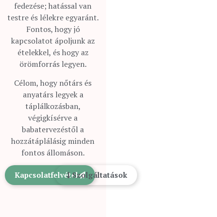
fedezése; hatással van
testre és lélekre egyaránt.
Fontos, hogy jó
kapcsolatot ápoljunk az
ételekkel, és hogy az
örömforrás legyen.
Célom, hogy nőtárs és
anyatárs legyek a
táplálkozásban,
végigkísérve a
babatervezéstől a
hozzátáplálásig minden
fontos állomáson.
Kapcsolatfelvétel
Szolgáltatások