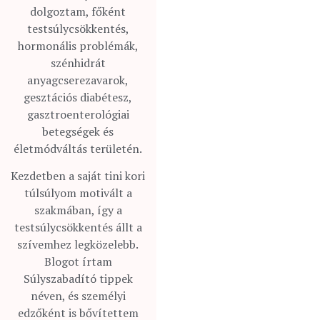
dolgoztam, főként
testsúlycsökkentés,
hormonális problémák,
szénhidrát
anyagcserezavarok,
gesztációs diabétesz,
gasztroenterológiai
betegségek és
életmódváltás területén.
Kezdetben a saját tini kori
túlsúlyom motivált a
szakmában, így a
testsúlycsökkentés állt a
szívemhez legközelebb.
Blogot írtam
Súlyszabadító tippek
néven, és személyi
edzőként is bővítettem