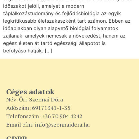
időszakot jelöli, amelyet a modern
táplálkozástudomány és fejlődésbiológia az egyik
legkritikusabb életszakaszként tart számon. Ebben az
időablakban olyan alapvető biológiai folyamatok
zajlanak, amelyek nemcsak a növekedést, hanem az
egész életen át tartó egészségi állapotot is
befolyásolhatják. […]
Céges adatok
Név: Őri-Szennai Dóra
Adószám: 69171341-1-35
Telefonszám: +36 70 904 4242
Email cím: info@szennaidora.hu
GDPR